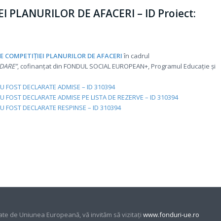
 PLANURILOR DE AFACERI – ID Proiect:
E COMPETIȚIEI PLANURILOR DE AFACERI
în cadrul
DARE”
, cofinanțat din FONDUL SOCIAL EUROPEAN+, Programul Educație și
AU FOST DECLARATE ADMISE – ID 310394
U FOST DECLARATE ADMISE PE LISTA DE REZERVE – ID 310394
AU FOST DECLARATE RESPINSE – ID 310394
ate de Uniunea Europeană, vă invităm să vizitaţi
www.fonduri-ue.ro