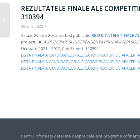
REZULTATELE FINALE ALE COMPETIȚIEI
ERATA nr. 3 la
310394
Metodologia de
organizare a
29 iulie 2025
/
competiției planurilor
Astăzi, 29 iulie 2025, au fost publicate
REZULTATELE FINALE AL
de afaceri...
proiectului
„AUTONOMIE SI INDEPENDENTA PRIN AFACERI SOLI
Ocupare 2021 – 2027, Cod Proiect: 310394
LISTA FINALA A CANDIDAȚILOR ALE CĂROR PLANURI DE AFACERI 
LISTA FINALA A CANDIDAȚILOR ALE CĂROR PLANURI DE AFACERI A
LISTA FINALA A CANDIDAȚILOR ALE CĂROR PLANURI DE AFACERI 
Pentru informaţii detaliate despre celelalte programe cofinanţ