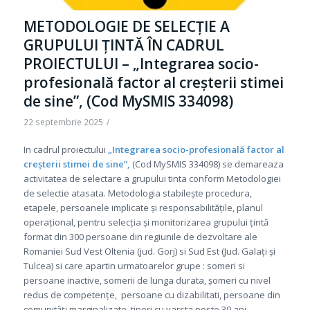
METODOLOGIE DE SELECȚIE A
GRUPULUI ȚINTĂ ÎN CADRUL
PROIECTULUI – „Integrarea socio-
profesională factor al creșterii stimei
de sine”, (Cod MySMIS 334098)
22 septembrie 2025
/
In cadrul proiectului
„Integrarea socio-profesională factor al
creșterii stimei de sine
”,
(Cod MySMIS
334098) se demareaza
activitatea de selectare a grupului tinta conform Metodologiei
de selectie atasata.
Metodologia stabilește procedura,
etapele, persoanele implicate și responsabilităţile, planul
operațional, pentru selecția și monitorizarea grupului țintă
format din 300 persoane din regiunile de dezvoltare ale
Romaniei Sud Vest Oltenia (jud. Gorj) si Sud Est (Jud. Galați și
Tulcea) si care apartin urmatoarelor grupe : someri si
persoane inactive, somerii de lunga durata, șomeri cu nivel
redus de competențe, persoane cu dizabilitati, persoane din
comunități marginalizate, tineri cu varsta peste 30 ani,