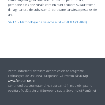
persoane din zone rurale care nu sunt ocupate și/sau trăiesc
din agricultura de subzistență, persoane cu vârsta peste 55 de
ani.
SA 1.1. – Metodologie de selectie a GT – PAIDEA (334098)
Pentru informaţii detaliate despre celelalte programe
cofinanţate de Uniunea Europeană, vă invităm să vizitaţi
www.fonduri-ue.ro
Conţinutul acestui material nu reprezintă în mod obligatoriu
poziţia oficială a Uniunii Europene sau a Guvernului României